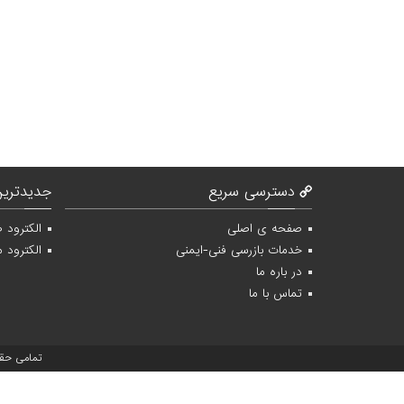
دسترسی سریع
جدیدترین
صفحه ی اصلی
الکترود 
خدمات بازرسی فنی-ایمنی
الکترود م
در باره ما
تماس با ما
تمامی حق