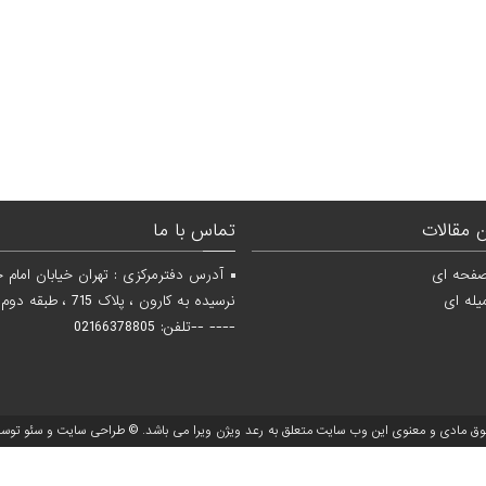
 مقالات
تماس با ما
صفحه ای
آدرس دفترمرکزی : تهران خیابان امام 
یله ای
---- --تلفن: 02166378805
وق مادی و معنوی این وب سایت متعلق به
رعد ویژن ویرا
می باشد. ©
طراحی سایت
و
سئو
توسط