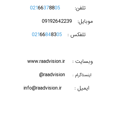
021
66
37
88
05
تلفن:
موبایل: 09192642239
021
66
84
83
05
تلفکس :
وبسایت : www.raadvision.ir
raadvision@
اینستاگرام :
ایمیل : info@raadvision.ir